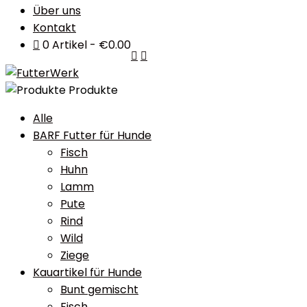
Über uns
Kontakt
0 Artikel
€0.00
Produkte
Alle
BARF Futter für Hunde
Fisch
Huhn
Lamm
Pute
Rind
Wild
Ziege
Kauartikel für Hunde
Bunt gemischt
Fisch