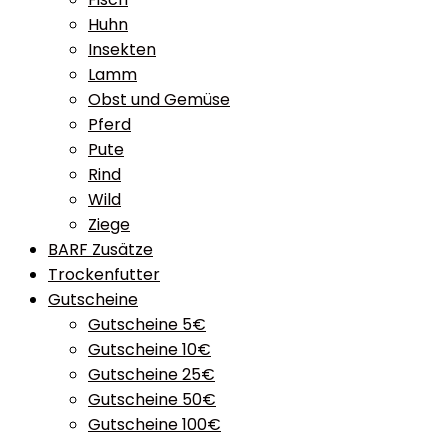
Huhn
Insekten
Lamm
Obst und Gemüse
Pferd
Pute
Rind
Wild
Ziege
BARF Zusätze
Trockenfutter
Gutscheine
Gutscheine 5€
Gutscheine 10€
Gutscheine 25€
Gutscheine 50€
Gutscheine 100€