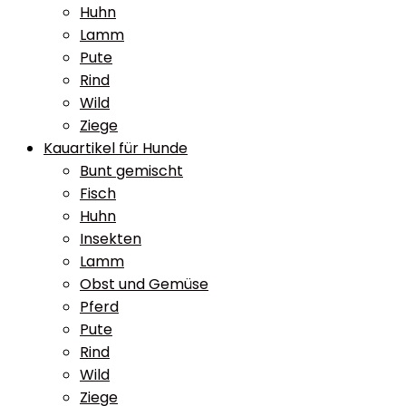
Huhn
Lamm
Pute
Rind
Wild
Ziege
Kauartikel für Hunde
Bunt gemischt
Fisch
Huhn
Insekten
Lamm
Obst und Gemüse
Pferd
Pute
Rind
Wild
Ziege