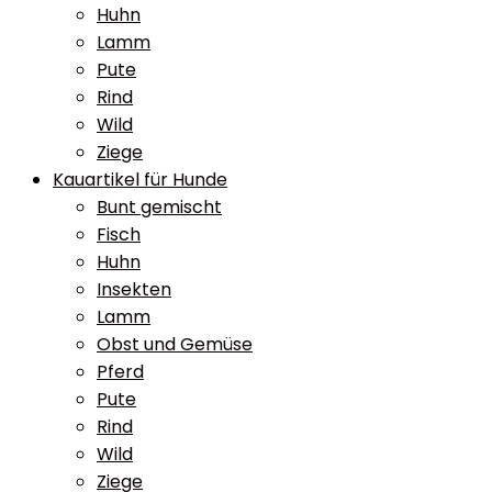
Huhn
Lamm
Pute
Rind
Wild
Ziege
Kauartikel für Hunde
Bunt gemischt
Fisch
Huhn
Insekten
Lamm
Obst und Gemüse
Pferd
Pute
Rind
Wild
Ziege