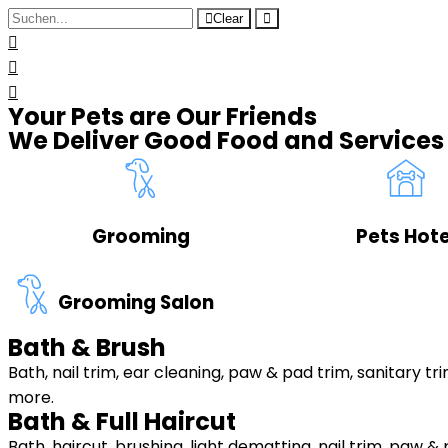
Clear
Your Pets are Our Friends
We Deliver Good Food and Services
Grooming
Pets Hote
Grooming Salon
Bath & Brush
Bath, nail trim, ear cleaning, paw & pad trim, sanitary tr
more.
Bath & Full Haircut
Bath, haircut, brushing, light dematting, nail trim, paw & 