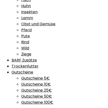
Huhn
Insekten
Lamm
Obst und Gemüse
Pferd
Pute
Rind
Wild
Ziege
BARF Zusätze
Trockenfutter
Gutscheine
Gutscheine 5€
Gutscheine 10€
Gutscheine 25€
Gutscheine 50€
Gutscheine 100€