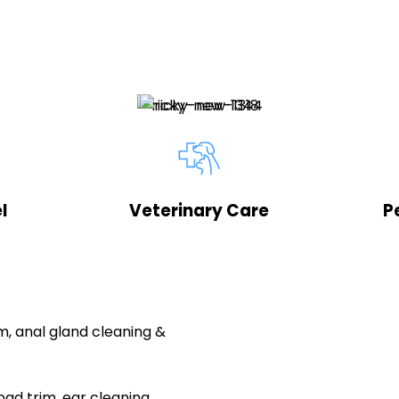
l
Veterinary Care
P
im, anal gland cleaning &
pad trim, ear cleaning,