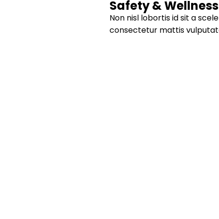
Safety & Wellnes
Non nisl lobortis id sit a sce
consectetur mattis vulputat