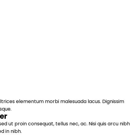
s ultrices elementum morbi malesuada lacus. Dignissim
isque.
er
 ut proin consequat, tellus nec, ac. Nisi quis arcu nibh
d in nibh.