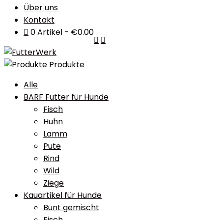
Über uns
Kontakt
0 Artikel
€0.00
Produkte
Alle
BARF Futter für Hunde
Fisch
Huhn
Lamm
Pute
Rind
Wild
Ziege
Kauartikel für Hunde
Bunt gemischt
Fisch