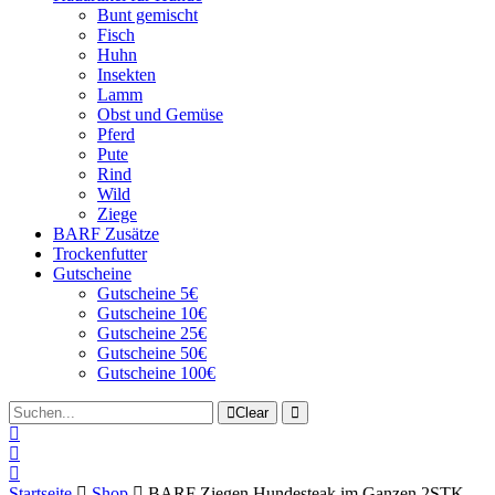
Bunt gemischt
Fisch
Huhn
Insekten
Lamm
Obst und Gemüse
Pferd
Pute
Rind
Wild
Ziege
BARF Zusätze
Trockenfutter
Gutscheine
Gutscheine 5€
Gutscheine 10€
Gutscheine 25€
Gutscheine 50€
Gutscheine 100€
Clear
Startseite
Shop
BARF Ziegen Hundesteak im Ganzen 2STK