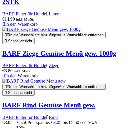
2STK
BARF Futter für Hunde
Lamm
€
14.99
inkl. MwSt.
In den Warenkorb
In die Wunschliste hinzufügen
Aus Wunschliste entfernen
Schnellansicht
BARF Ziege Gemüse Menü gew. 1000g
BARF Futter für Hunde
Ziege
€
8.80
inkl. MwSt.
In den Warenkorb
In die Wunschliste hinzufügen
Aus Wunschliste entfernen
Schnellansicht
BARF Rind Gemüse Menü gew.
BARF Futter für Hunde
Rind
€
3.05
–
€
5.50
Preisspanne: €3.05 bis €5.50
inkl. MwSt.
500g