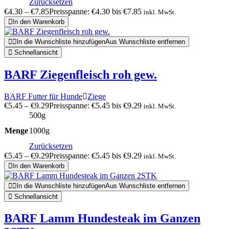
Zurücksetzen
€
4.30
–
€
7.85
Preisspanne: €4.30 bis €7.85
inkl. MwSt.
In den Warenkorb
In die Wunschliste hinzufügen
Aus Wunschliste entfernen
Schnellansicht
BARF Ziegenfleisch roh gew.
BARF Futter für Hunde
Ziege
€
5.45
–
€
9.29
Preisspanne: €5.45 bis €9.29
inkl. MwSt.
500g
Menge
1000g
Zurücksetzen
€
5.45
–
€
9.29
Preisspanne: €5.45 bis €9.29
inkl. MwSt.
In den Warenkorb
In die Wunschliste hinzufügen
Aus Wunschliste entfernen
Schnellansicht
BARF Lamm Hundesteak im Ganzen