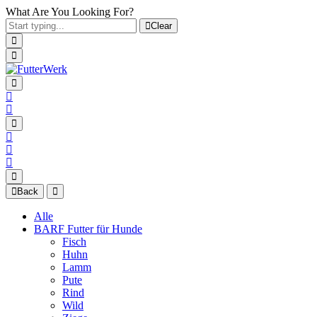
What Are You Looking For?
Clear
Back
Alle
BARF Futter für Hunde
Fisch
Huhn
Lamm
Pute
Rind
Wild