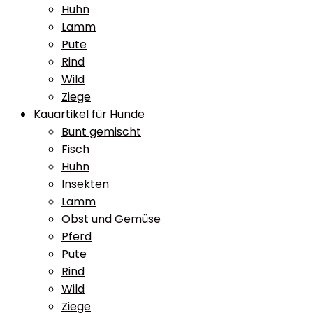
Huhn
Lamm
Pute
Rind
Wild
Ziege
Kauartikel für Hunde
Bunt gemischt
Fisch
Huhn
Insekten
Lamm
Obst und Gemüse
Pferd
Pute
Rind
Wild
Ziege