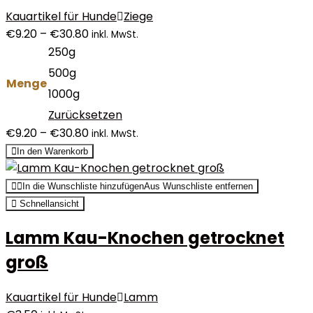
Kauartikel für Hunde
Ziege
€
9.20
–
€
30.80
inkl. MwSt.
250g
500g
Menge
1000g
Zurücksetzen
€
9.20
–
€
30.80
inkl. MwSt.
In den Warenkorb
In die Wunschliste hinzufügen
Aus Wunschliste entfernen
Schnellansicht
Lamm Kau-Knochen getrocknet
groß
Kauartikel für Hunde
Lamm