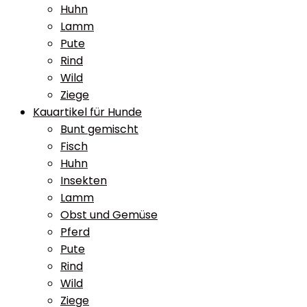
Huhn
Lamm
Pute
Rind
Wild
Ziege
Kauartikel für Hunde
Bunt gemischt
Fisch
Huhn
Insekten
Lamm
Obst und Gemüse
Pferd
Pute
Rind
Wild
Ziege