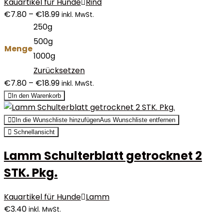
Kauartikel für Hunde
Rind
€
7.80
–
€
18.99
inkl. MwSt.
250g
500g
Menge
1000g
Zurücksetzen
€
7.80
–
€
18.99
inkl. MwSt.
In den Warenkorb
In die Wunschliste hinzufügen
Aus Wunschliste entfernen
Schnellansicht
Lamm Schulterblatt getrocknet 2
STK. Pkg.
Kauartikel für Hunde
Lamm
€
3.40
inkl. MwSt.