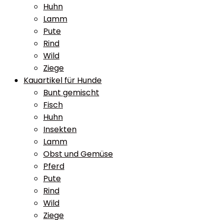
Huhn
Lamm
Pute
Rind
Wild
Ziege
Kauartikel für Hunde
Bunt gemischt
Fisch
Huhn
Insekten
Lamm
Obst und Gemüse
Pferd
Pute
Rind
Wild
Ziege