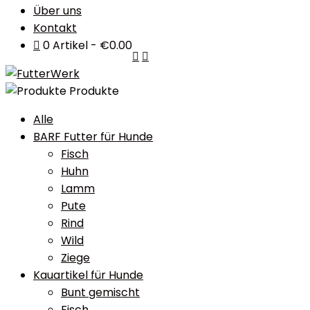
Über uns
Kontakt
0 Artikel
€0.00
Produkte
Alle
BARF Futter für Hunde
Fisch
Huhn
Lamm
Pute
Rind
Wild
Ziege
Kauartikel für Hunde
Bunt gemischt
Fisch