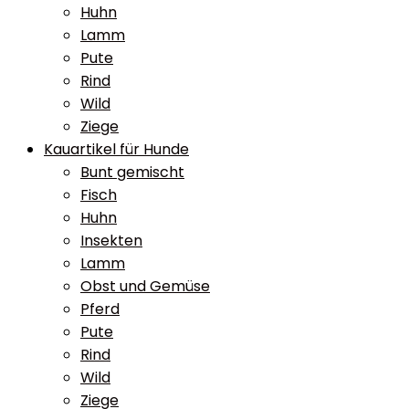
Huhn
Lamm
Pute
Rind
Wild
Ziege
Kauartikel für Hunde
Bunt gemischt
Fisch
Huhn
Insekten
Lamm
Obst und Gemüse
Pferd
Pute
Rind
Wild
Ziege