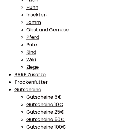
Huhn
Insekten
Lamm
Obst und Gemüse
Pferd
Pute
Rind
Wild
Ziege
BARF Zusätze
Trockenfutter
Gutscheine
Gutscheine 5€
Gutscheine 10€
Gutscheine 25€
Gutscheine 50€
Gutscheine 100€