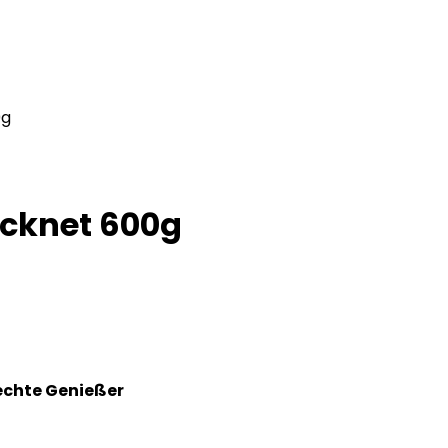
0g
ocknet 600g
 echte Genießer